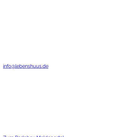
Haus Tjüchen
Lebenshuus Haus Tjüchen
Graf-Ulrich Str. 6
26831 Bunde
Tel.: (0 49 53) 922 465
info@lebenshuus.de
Lebenshuus
Sie haben noch Fragen oder wünschen eine persönliche
Beratung? Dann nehmen Sie bitte Kontakt zu uns auf!
EU-Whistleblower-Richtlinie
Hinweisgeber-Schutzgesetz