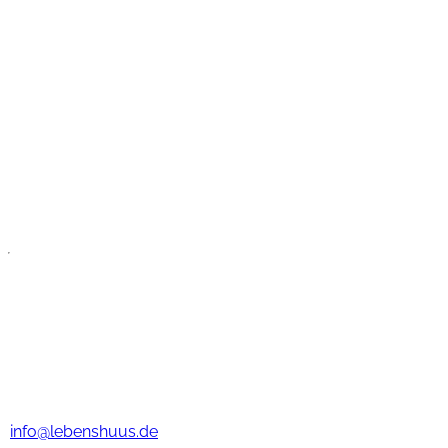
Unsere Häuser
Freie Heimplätze
Lebenshuus
Aktuelles
Anfahrt
Jobs
Haus Bunde
Lebenshuus Haus Bunde
Boenster Str. 27
26831 Bunde
Tel.: (0 49 53) 7 08 25 0
info@lebenshuus.de