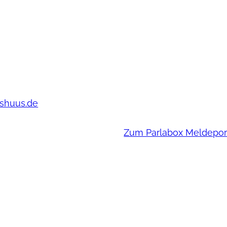
jüchen
Lebenshuus
s Haus Tjüchen
Sie haben noch Fragen
Str. 6
wünschen eine persönl
de
Beratung? Dann nehmen
Kontakt zu uns auf!
53) 922 465
shuus.de
EU-Whistleblower-Rich
Hinweisgeber-Schutzg
Zum Parlabox Meldepor
mbH