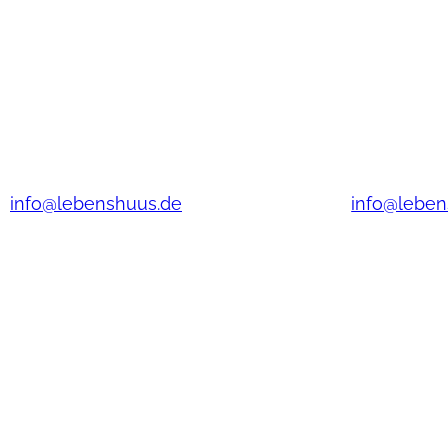
Haus Bunde
Haus T
Lebenshuus Haus Bunde
Lebenshuu
Boenster Str. 27
Graf-Ulrich 
26831 Bunde
26831 Bun
Tel.: (0 49 53) 7 08 25 0
Tel.: (0 49 
info@lebenshuus.de
info@leben
© 2025 Alten- und Pflegeheim Lebenshuus G